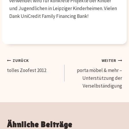
verwendet wird für konkrete Projekte der Kinder
und Jugendlichen in Leipziger Kinderheimen. Vielen
Dank UniCredit Family Financing Bank!
Beitragsnavigation
ZURÜCK
WEITER
tolles Zoofest 2012
porta möbel & mehr –
Unterstützung der
Verselbständigung
Ähnliche Beiträge