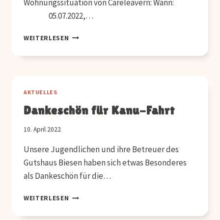
Wohnungssituation von Careleavern: Wann:
05.07.2022,…
GET-
WEITERLESEN
TOGETHER
ZUR
WOHNUNGSSITUATION
VON
CARELEAVER AM
AKTUELLES
5.
Dankeschön für Kanu-Fahrt
JULI
10. April 2022
Unsere Jugendlichen und ihre Betreuer des
Gutshaus Biesen haben sich etwas Besonderes
als Dankeschön für die…
DANKESCHÖN
WEITERLESEN
FÜR
KANU-