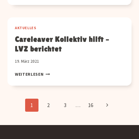
EVENT
AM
COSPUDENER
SEE
AKTUELLES
Careleaver Kollektiv hilft –
LVZ berichtet
19. März 2021
CARELEAVER
WEITERLESEN
KOLLEKTIV
HILFT
–
LVZ
Seitennavigation
Nächste
1
2
3
…
16
BERICHTET
Seite