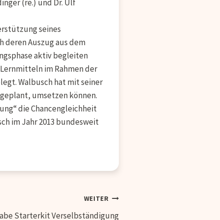
ger (re.) und Dr. Ulf
terstützung seines
ch deren Auszug aus dem
angsphase aktiv begleiten
u Lernmitteln im Rahmen der
legt. Walbusch hat mit seiner
e geplant, umsetzen können.
dung“ die Chancengleichheit
usch im Jahr 2013 bundesweit
WEITER
be Starterkit Verselbständigung