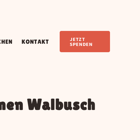
JETZT
CHEN
KONTAKT
SPENDEN
men Walbusch