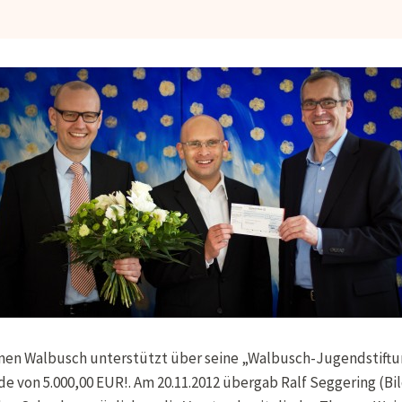
n Walbusch unterstützt über seine „Walbusch-Jugendstiftun
nde von 5.000,00 EUR!. Am 20.11.2012 übergab Ralf Seggering (Bi