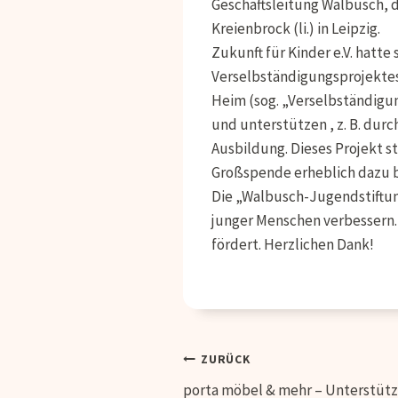
Geschäftsleitung Walbusch, d
Kreienbrock (li.) in Leipzig.
Zukunft für Kinder e.V. hatte
Verselbständigungsprojektes
Heim (sog. „Verselbständigun
und unterstützen , z. B. du
Ausbildung.
Dieses Projekt s
Großspende erheblich dazu b
Die „Walbusch-Jugendstiftun
junger Menschen verbessern. 
fördert. Herzlichen Dank!
Beitragsnavig
ZURÜCK
porta möbel & mehr – Unterstüt