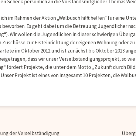
en Scheck persönlich an die Vorstandsmitglieder Thomas Weidin
 sich im Rahmen der Aktion „Walbusch hilft helfen“ für eine Un
 beworben. Es geht dabei um die Betreuung Jugendlicher na
g“). Wir wollen die Jugendlichen in dieser schwierigen Überg
rch Zuschüsse zur Ersteinrichtung der eigenen Wohnung oder z
tartete im Oktober 2012 und ist zunächst bis Oktober 2013 ange
eigetragen, dass wir unser Verselbständigungsprojekt, so wi
g“ fördert Projekte, die unter dem Motto „Zukunft durch Bil
Unser Projekt ist eines von insgesamt 10 Projekten, die Walb
ation
zung der Verselbständigung
Überga