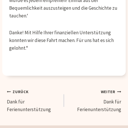
Würde es jedem empfehlen! Einmal aus der
Bequemlichkeit auszusteigen und die Geschichte zu
tauchen.‘
Danke! Mit Hilfe Ihrer finanziellen Unterstützung
konnten wir diese Fahrt machen. Für uns hat es sich
gelohnt.“
Beitragsnavigation
ZURÜCK
WEITER
Dank für
Dank für
Ferienunterstützung
Ferienunterstützung