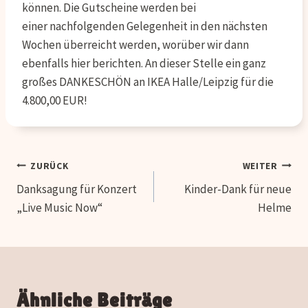
können. Die Gutscheine werden bei
einer nachfolgenden Gelegenheit in den nächsten
Wochen überreicht werden, worüber wir dann
ebenfalls hier berichten. An dieser Stelle ein ganz
großes DANKESCHÖN an IKEA Halle/Leipzig für die
4.800,00 EUR!
Beitragsnavigation
ZURÜCK
WEITER
Danksagung für Konzert
Kinder-Dank für neue
„Live Music Now“
Helme
Ähnliche Beiträge