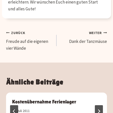
erleichtern. Wir wünschen Euch einen guten Start
und alles Gute!
Beitragsnavigation
ZURÜCK
WEITER
Freude auf die eigenen
Dank der Tanzmäuse
vier Wände
Ähnliche Beiträge
Kostenübernahme Ferienlager
31. Juli 2011