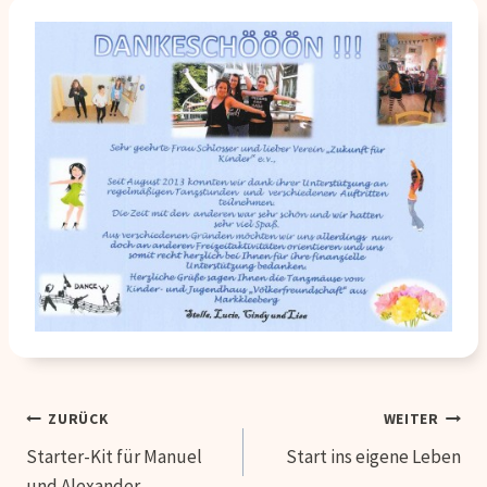
Beitragsnavigation
ZURÜCK
WEITER
Starter-Kit für Manuel
Start ins eigene Leben
und Alexander