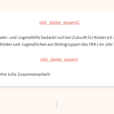
r- und Jugendhilfe bedankt sich bei Zukunft für Kinder e.V. m
t Kinder und Jugendlichen aus Wohngruppen des VKKJ im Jahr 
erhin tolle Zusammenarbeit!
ation