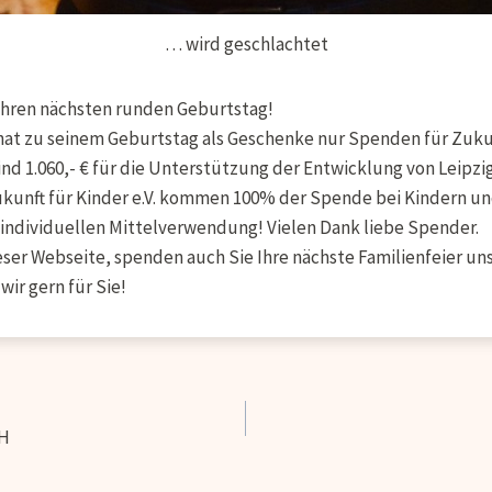
… wird geschlachtet
 ihren nächsten runden Geburtstag!
 hat zu seinem Geburtstag als Geschenke nur Spenden für Zuku
sind 1.060,- € für die Unterstützung der Entwicklung von Leip
nft für Kinder e.V. kommen 100% der Spende bei Kindern un
individuellen Mittelverwendung! Vielen Dank liebe Spender.
ieser Webseite, spenden auch Sie Ihre nächste Familienfeier un
ir gern für Sie!
ation
bH