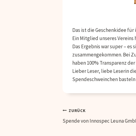
Das ist die Geschenkidee für
Ein Mitglied unseres Vereins
Das Ergebnis war super – es 
zusammengekommen. Bei Zuku
haben 100% Transparenz der 
Lieber Leser, liebe Leserin d
Spendeschweinchen basteln w
Beitragsnavig
ZURÜCK
Spende von Innospec Leuna Gm