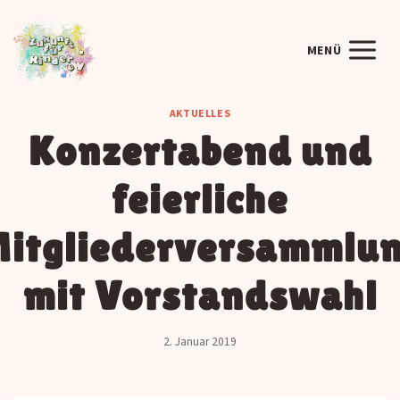
Zum
Inhalt
MENÜ
springen
AKTUELLES
Konzertabend und
feierliche
itgliederversammlu
mit Vorstandswahl
2. Januar 2019